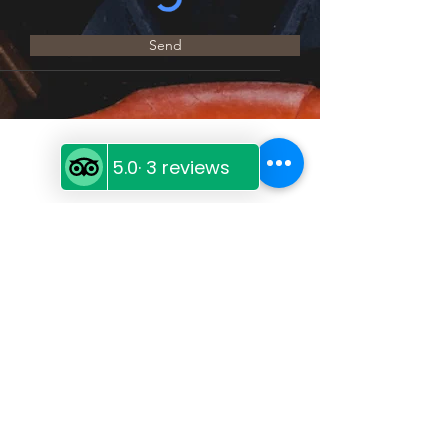
Send
Bequeme
Abholung
Wählen Sie aus mehreren Abholorten
und holen Sie sich Ihre
gefriergetrockneten Mahlzeiten bequem
ab. Finden Sie einen Standort in Ihrer
Nähe und decken Sie sich für Ihr
nächstes Abenteuer ein.