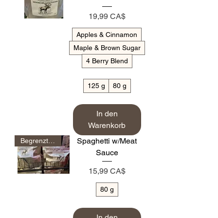
Preis
19,99 CA$
Apples & Cinnamon
Maple & Brown Sugar
4 Berry Blend
125 g
80 g
In den
Warenkorb
Spaghetti w/Meat
Begrenzte Zeit
Sauce
Preis
15,99 CA$
80 g
In den