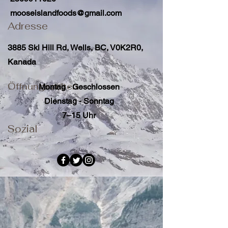
mooseislandfoods@gmail.com
Adresse
3885 Ski Hill Rd, Wells, BC, V0K2R0,
Kanada
Öffnungszeiten
Montag - Geschlossen
Dienstag - Sonntag
7–15 Uhr
Sozial