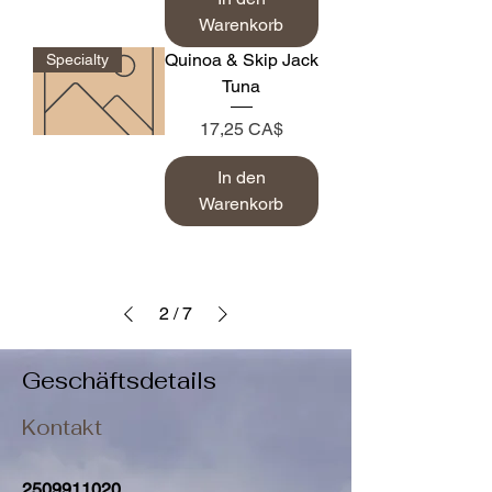
Warenkorb
Quinoa & Skip Jack
Specialty
Tuna
Preis
17,25 CA$
In den
Warenkorb
2
/
7
Geschäftsdetails
Kontakt
2509911020