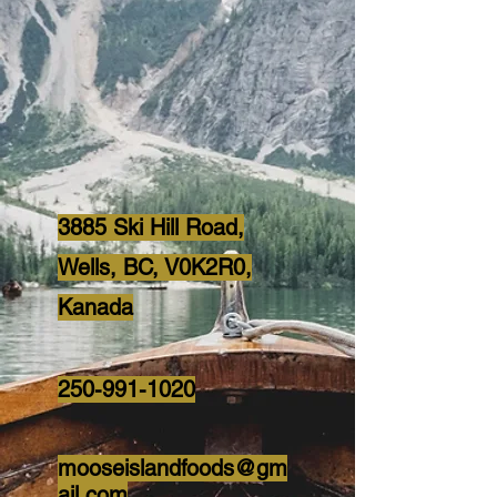
3885 Ski Hill Road,
Wells, BC, V0K2R0,
Kanada
250-991-1020
mooseislandfoods@gm
ail.com