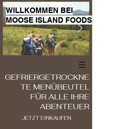
WILLKOMMEN BEI
MOOSE ISLAND FOODS
GEFRIERGETROCKNE
TE MENÜBEUTEL
FÜR ALLE IHRE
ABENTEUER
JETZT EINKAUFEN