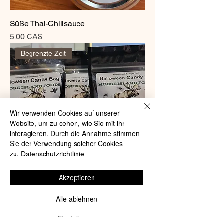
Süße Thai-Chilisauce
Preis
5,00 CA$
Begrenzte Zeit
Wir verwenden Cookies auf unserer
Website, um zu sehen, wie Sie mit ihr
interagieren. Durch die Annahme stimmen
Sie der Verwendung solcher Cookies
zu.
Datenschutzrichtlinie
Akzeptieren
Halloween-Süßigkeitentüten
Alle ablehnen
Preis
9,00 CA$