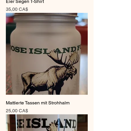
Eier Segen T-Shirt
Preis
35,00 CA$
Mattierte Tassen mit Strohhalm
Preis
25,00 CA$