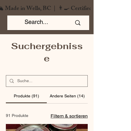
️ Made in Wells, BC  |  👨‍🍳 Certified Chef  |  🌿 Zero
Suchergebniss
e
Produkte (91)
Andere Seiten (14)
91 Produkte
Filtern & sortieren