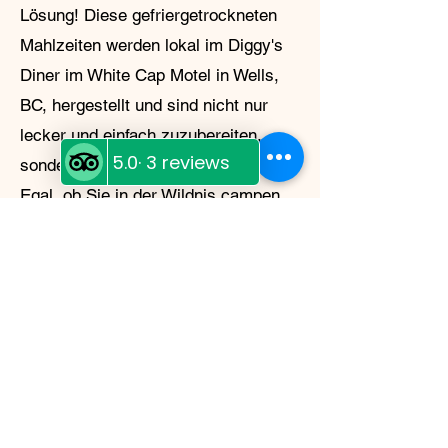
Lösung! Diese gefriergetrockneten
Mahlzeiten werden lokal im Diggy's
Diner im White Cap Motel in Wells,
BC, hergestellt und sind nicht nur
lecker und einfach zuzubereiten,
sondern auch leicht und nachhaltig.
Egal, ob Sie in der Wildnis campen
oder sich auf einen Notfall
vorbereiten – Moose Island Foods
hat alles, was Sie brauchen.
My Story
My name is Shannon
McDonagh