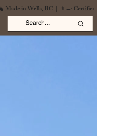
️ Made in Wells, BC  |  👨‍🍳 Certified Chef  |  🌿 Zero