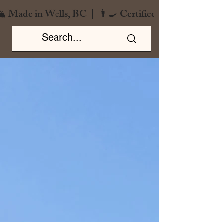
️ Made in Wells, BC  |  👨‍🍳 Certified Chef  |  🌿 Zero