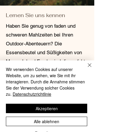
Lernen Sie uns kennen
Haben Sie genug von faden und
schweren Mahlzeiten bei Ihren
Outdoor-Abenteuern? Die
Essensbeutel und Süßigkeiten von
Moose Island Foods sind die perfekte
Wir verwenden Cookies auf unserer
Lösung! Diese gefriergetrockneten
Website, um zu sehen, wie Sie mit ihr
Mahlzeiten werden lokal im Diggy's
interagieren. Durch die Annahme stimmen
Diner im White Cap Motel in Wells,
Sie der Verwendung solcher Cookies
zu.
Datenschutzrichtlinie
BC, hergestellt und sind nicht nur
lecker und einfach zuzubereiten,
Akzeptieren
sondern auch leicht und nachhaltig.
Alle ablehnen
Egal, ob Sie in der Wildnis campen
oder sich auf einen Notfall