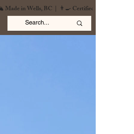
️ Made in Wells, BC  |  👨‍🍳 Certified Chef  |  🌿 Zero