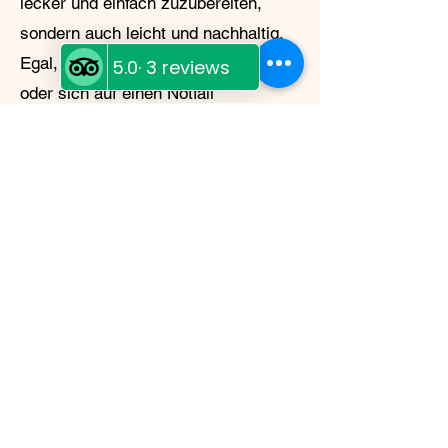
lecker und einfach zuzubereiten,
sondern auch leicht und nachhaltig.
Egal, ob Sie in der Wildnis campen
oder sich auf einen Notfall
vorbereiten – Moose Island Foods
hat alles, was Sie brauchen.
My Story
My name is Shannon
McDonagh
Moose Island Foods grew from a
deep love of the Cariboo and a
lifelong passion for preserving
good food. After years of building
small, community‑focused