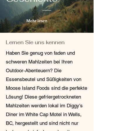
Sie uns unter 250-991-1020 an, um eine
Rücksendung oder einen Umtausch zu
veranlassen. Wir stellen Ihnen ein
Mehr lesen
Rücksendeetikett und Anweisungen zur
Verfügung. Wir schätzen Ihr Vertrauen
und möchten jede Transaktion so
reibungslos wie möglich gestalten. Bei
Lernen Sie uns kennen
Fragen oder Anliegen kontaktieren Sie
uns gerne.
Haben Sie genug von faden und
schweren Mahlzeiten bei Ihren
Outdoor-Abenteuern? Die
Essensbeutel und Süßigkeiten von
Moose Island Foods sind die perfekte
Lösung! Diese gefriergetrockneten
Mahlzeiten werden lokal im Diggy's
Diner im White Cap Motel in Wells,
BC, hergestellt und sind nicht nur