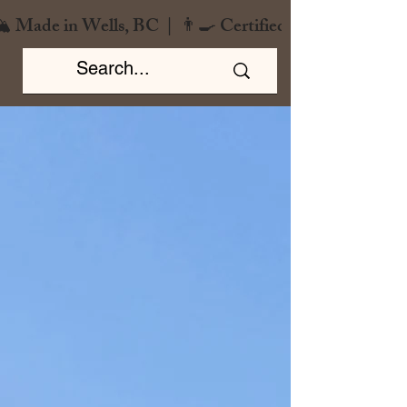
️ Made in Wells, BC  |  👨‍🍳 Certified Chef  |  🌿 Zero