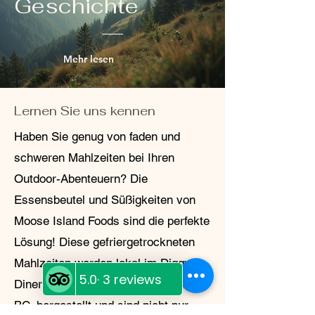
Geschichte
mooseislandfoods@gmail.com oder rufen
Sie uns unter 250-991-1020 an, um eine
Rücksendung oder einen Umtausch zu
veranlassen. Wir stellen Ihnen ein
Mehr lesen
Rücksendeetikett und Anweisungen zur
Verfügung. Wir schätzen Ihr Vertrauen
und möchten jede Transaktion so
reibungslos wie möglich gestalten. Bei
Lernen Sie uns kennen
Fragen oder Anliegen kontaktieren Sie
uns gerne.
Haben Sie genug von faden und
schweren Mahlzeiten bei Ihren
Outdoor-Abenteuern? Die
Essensbeutel und Süßigkeiten von
Moose Island Foods sind die perfekte
Lösung! Diese gefriergetrockneten
Mahlzeiten werden lokal im Diggy's
Diner im White Cap Motel in Wells,
BC, hergestellt und sind nicht nur