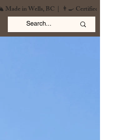
️ Made in Wells, BC  |  👨‍🍳 Certified Chef  |  🌿 Zero