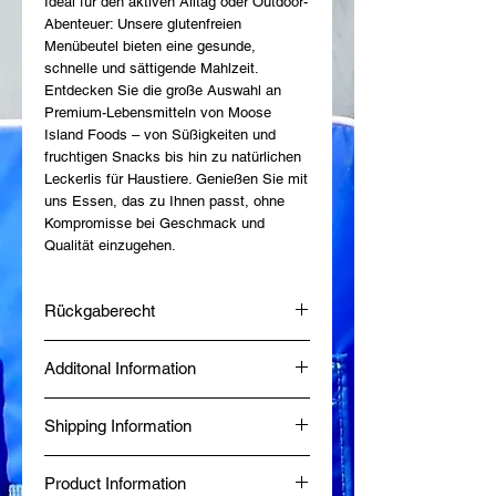
Ideal für den aktiven Alltag oder Outdoor-
Abenteuer: Unsere glutenfreien 
Menübeutel bieten eine gesunde, 
schnelle und sättigende Mahlzeit. 
Entdecken Sie die große Auswahl an 
Premium-Lebensmitteln von Moose 
Island Foods – von Süßigkeiten und 
fruchtigen Snacks bis hin zu natürlichen 
Leckerlis für Haustiere. Genießen Sie mit 
uns Essen, das zu Ihnen passt, ohne 
Kompromisse bei Geschmack und 
Qualität einzugehen.
Rückgaberecht
Bei Moose Island Foods möchten wir,
Additonal Information
dass Sie mit Ihrem Kauf rundum
zufrieden sind. Sollten Sie aus
Made fresh at Diggy's Diner in Wells, BC
irgendeinem Grund mit Ihrer Bestellung
Shipping Information
by a Certified Red Seal Chef.
nicht zufrieden sein, helfen wir Ihnen
Produced in a Northern Health Inspected
gerne mit einem unkomplizierten und
Same-day delivery is available within 80
Commercial Kitchen.
kundenfreundlichen Rückerstattungs- und
Product Information
km of Wells, BC, while online orders from
BBB Accredited since January 2024.