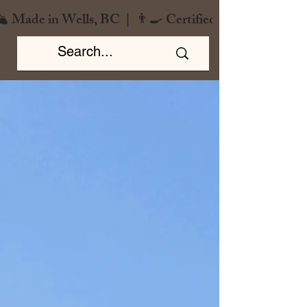
️ Made in Wells, BC  |  👨‍🍳 Certified Chef  |  🌿 Zero