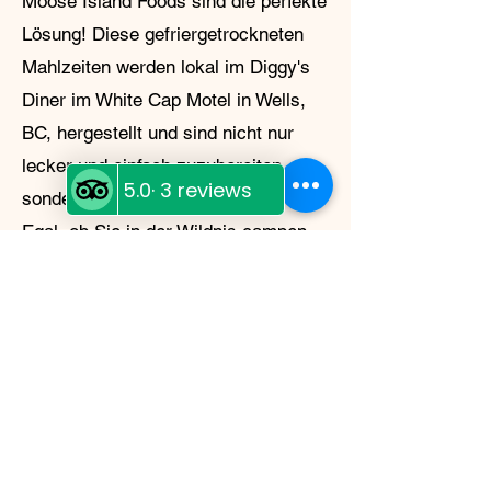
Moose Island Foods sind die perfekte
Lösung! Diese gefriergetrockneten
Mahlzeiten werden lokal im Diggy's
Diner im White Cap Motel in Wells,
BC, hergestellt und sind nicht nur
lecker und einfach zuzubereiten,
sondern auch leicht und nachhaltig.
Egal, ob Sie in der Wildnis campen
oder sich auf einen Notfall
vorbereiten – Moose Island Foods
hat alles, was Sie brauchen.
My Story
My name is Shannon
McDonagh