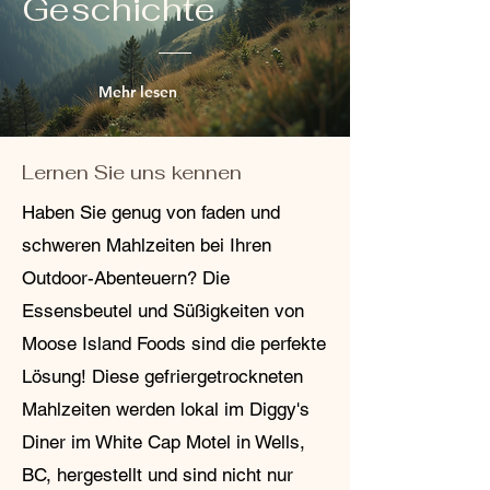
Geschichte
mooseislandfoods@gmail.com oder rufen
Sie uns unter 250-991-1020 an, um eine
Rücksendung oder einen Umtausch zu
veranlassen. Wir stellen Ihnen ein
Mehr lesen
Rücksendeetikett und Anweisungen zur
Verfügung. Wir schätzen Ihr Vertrauen
und möchten jede Transaktion so
reibungslos wie möglich gestalten. Bei
Lernen Sie uns kennen
Fragen oder Anliegen kontaktieren Sie
uns gerne.
Haben Sie genug von faden und
schweren Mahlzeiten bei Ihren
Outdoor-Abenteuern? Die
Essensbeutel und Süßigkeiten von
Moose Island Foods sind die perfekte
Lösung! Diese gefriergetrockneten
Mahlzeiten werden lokal im Diggy's
Diner im White Cap Motel in Wells,
BC, hergestellt und sind nicht nur