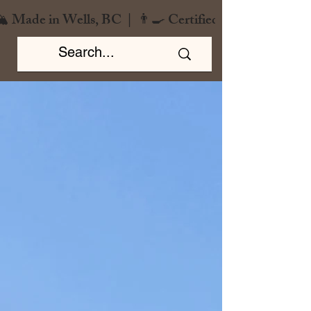
️ Made in Wells, BC  |  👨‍🍳 Certified Chef  |  🌿 Zero