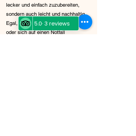
lecker und einfach zuzubereiten,
sondern auch leicht und nachhaltig.
Egal, ob Sie in der Wildnis campen
oder sich auf einen Notfall
vorbereiten – Moose Island Foods
hat alles, was Sie brauchen.
My Story
My name is Shannon
McDonagh
Moose Island Foods grew from a
deep love of the Cariboo and a
lifelong passion for preserving
good food. After years of building
small, community‑focused