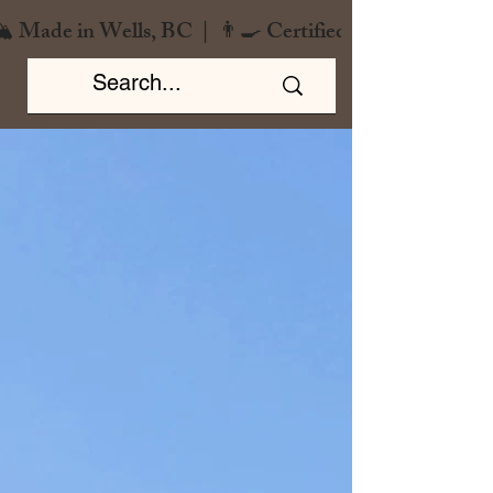
️ Made in Wells, BC  |  👨‍🍳 Certified Chef  |  🌿 Zero