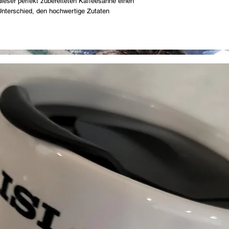
dieser perfekt zubereiteten Kaffeesahne einen
Produkt erhalten, taus
nterschied, den hochwertige Zutaten
Bitte kontaktieren Sie 
Nicht umtauschbare Art
Sonderanfertigungen od
möglicherweise nicht 
diese Ausnahmen wird 
So starten Sie eine R
Mail an mooseislandfo
unter 250-991-1020 an
Umtausch zu veranlasse
Rücksendeetikett und 
schätzen Ihr Vertrauen
reibungslos wie möglic
kontaktieren Sie uns g