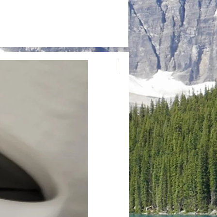
chen wir es gerne gegen ein neues um.
uns mit Details und Fotos des Artikels.
ikel: Bestimmte Artikel wie
er verderbliche Waren sind
von der Rückgabe ausgeschlossen. Auf
beim Kauf hingewiesen.
ücksendung: Senden Sie uns eine E-
Neuankömmling
ods@gmail.com oder rufen Sie uns
, um eine Rücksendung oder einen
n. Wir stellen Ihnen ein
Anweisungen zur Verfügung. Wir
 und möchten jede Transaktion so
h gestalten. Bei Fragen oder Anliegen
erne.