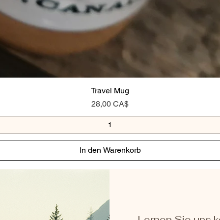
Travel Mug
Preis
28,00 CA$
In den Warenkorb
Lernen Sie uns 