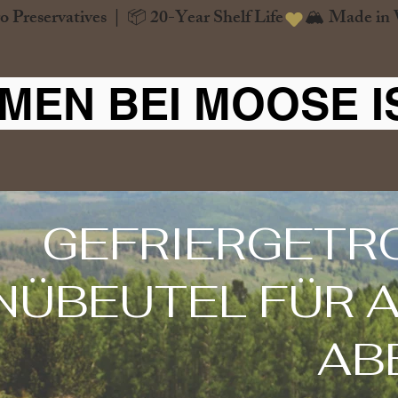
o Preservatives  |  📦 20-Year Shelf Life
MEN BEI MOOSE I
GEFRIERGETR
NÜBEUTEL FÜR A
AB