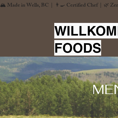
🏔️ Made in Wells, BC  |  👨‍🍳 Certified Chef  |  🌿 Zer
WILLKOM
FOODS
ME