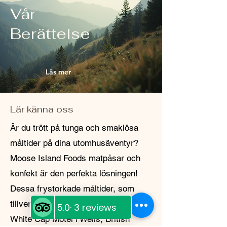
inte att kontakta oss.
Vår
Berättelse
Läs mer
Lär känna oss
Är du trött på tunga och smaklösa
måltider på dina utomhusäventyr?
Moose Island Foods matpåsar och
konfekt är den perfekta lösningen!
Dessa frystorkade måltider, som
tillverkas lokalt på Diggy's Diner på
White Cap Motel i Wells, British