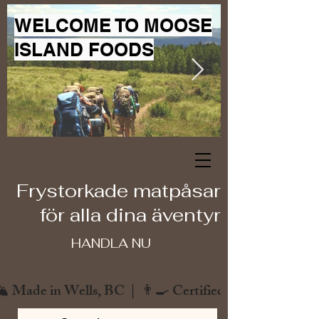
WELCOME TO MOOSE
ISLAND FOODS
Frystorkade matpåsar
för alla dina äventyr
HANDLA NU
️ Made in Wells, BC  |  👨‍🍳 Certified Chef  |  🌿 Zero