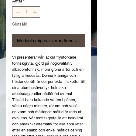
Antal
*
Slutsåld
Meddela mig när varan finns i lager
Vi presenterar vår läckra frystorkade 
tonfiskgryta, gjord på högkvalitativ 
albacoretonfisk, möra gröna ärtor och en 
fyllig alfredosås. Denna krämiga och 
tröstande rätt är det perfekta tillskottet till 
dina utomhusäventyr, hektiska 
arbetsdagar eller nödförråd av mat. 
Tillsätt bara kokande vatten i påsen, 
vänta några minuter, rör om och voilà - 
en varm och mättande måltid är redo att 
avnjutas. Vår tonfiskgryta är ett bekvämt 
och smakrikt alternativ för alla som letar 
efter en snabb och enkel måltidslösning 