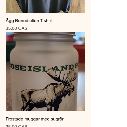
Ägg Benediction T-shirt
Pris
35,00 CA$
Frostade muggar med sugrör
Pris
25,00 CA$