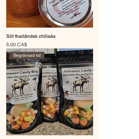
Söt thailändsk chilisås
Pris
5,00 CA$
Begränsad tid