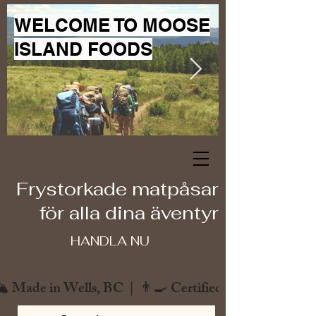
WELCOME TO MOOSE
ISLAND FOODS
Frystorkade matpåsar
för alla dina äventyr
HANDLA NU
️ Made in Wells, BC  |  👨‍🍳 Certified Chef  |  🌿 Zero