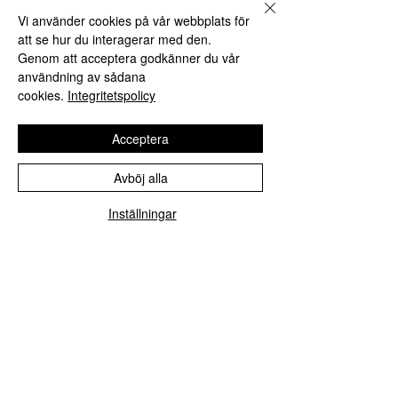
Vi använder cookies på vår webbplats för
att se hur du interagerar med den.
Genom att acceptera godkänner du vår
användning av sådana
cookies.
Integritetspolicy
Acceptera
Avböj alla
Inställningar
Cowboygodis
Pris
5,00 CA$