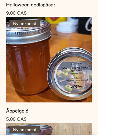
Halloween godispåsar
Pris
9,00 CA$
Ny ankomst
Äppelgelé
Pris
5,00 CA$
Ny ankomst