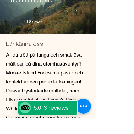
Läs mer
Lär känna oss
Är du trött på tunga och smaklösa
måltider på dina utomhusäventyr?
Moose Island Foods matpåsar och
konfekt är den perfekta lösningen!
Dessa frystorkade måltider, som
tillverkas lokalt på Diggy's Diner på
White Cap Motel i Wells, British
Columbia, är inte bara läckra och
enkla att tillaga, utan också lätta och