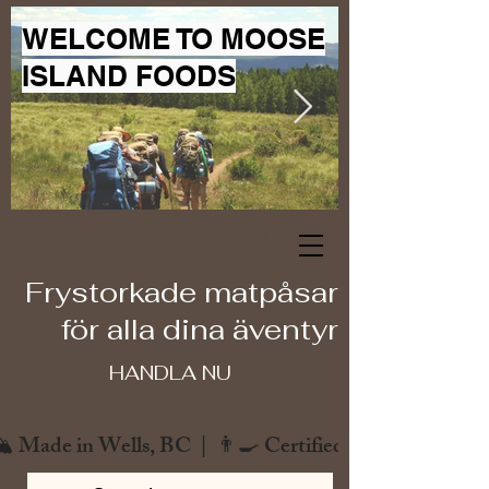
WELCOME TO MOOSE
ISLAND FOODS
Frystorkade matpåsar
för alla dina äventyr
HANDLA NU
️ Made in Wells, BC  |  👨‍🍳 Certified Chef  |  🌿 Zero