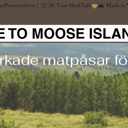
o Preservatives  |  📦 20-Year Shelf Life
 TO MOOSE ISLA
rkade matpåsar för