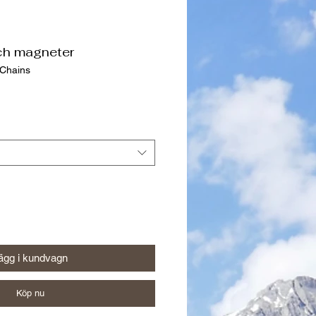
ch magneter
 Chains
ägg i kundvagn
Köp nu