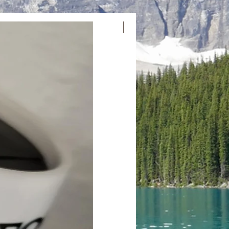
tur: Maila oss på
l.com eller ring oss på 250-991-
retur eller ett byte. Vi förser dig med en
Ny ankomst
truktioner. Vi värdesätter ditt
fter att göra varje transaktion
ågor eller funderingar, tveka inte att