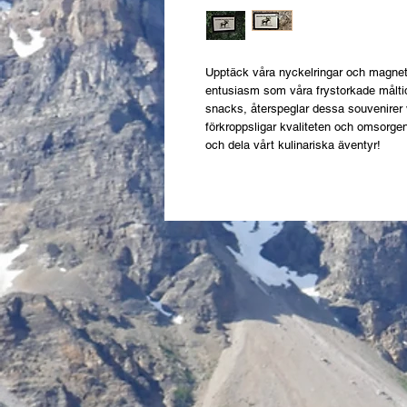
Upptäck våra nyckelringar och magne
entusiasm som våra frystorkade måltide
snacks, återspeglar dessa souvenirer v
förkroppsligar kvaliteten och omsorge
och dela vårt kulinariska äventyr!