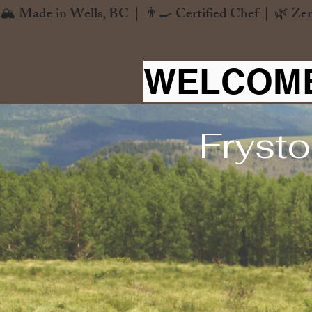
🏔️ Made in Wells, BC  |  👨‍🍳 Certified Chef  |  🌿 Zer
WELCOME
Frysto