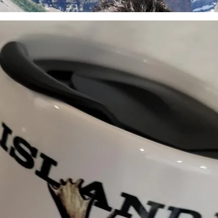
Så här startar du en re
mooseislandfoods@gmai
1020 för att initiera en 
returfraktetikett och ins
förtroende och strävar e
problemfri. Om du har fr
kontakta oss.