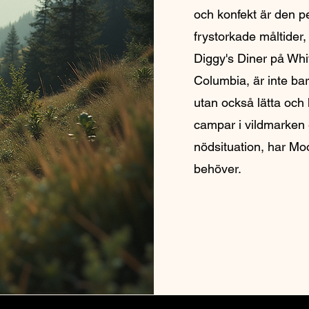
och konfekt är den p
frystorkade måltider,
Diggy's Diner på Whit
Columbia, är inte bar
utan också lätta och
campar i vildmarken e
nödsituation, har Mo
behöver.