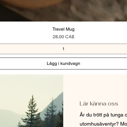
Travel Mug
Pris
28,00 CA$
Lägg i kundvagn
Lär känna oss
Är du trött på tunga
utomhusäventyr? Mo