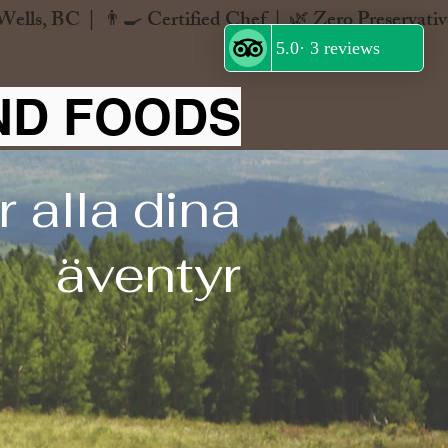
ND FOODS
 alla dina
äventyr