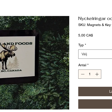
Nyckelringar o
SKU: Magnets & Key
Pris
5,00 CA$
Typ
*
Välj
Antal
*
L