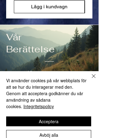
retur eller ett byte. Vi förser dig med en
Lägg i kundvagn
returfraktetikett och instruktioner. Vi
värdesätter ditt förtroende och strävar
efter att göra varje transaktion problemfri.
Om du har frågor eller funderingar, tveka
inte att kontakta oss.
Vår
Berättelse
Läs mer
Vi använder cookies på vår webbplats för
att se hur du interagerar med den.
Genom att acceptera godkänner du vår
Lär känna oss
användning av sådana
Är du trött på tunga och smaklösa
cookies.
Integritetspolicy
måltider på dina utomhusäventyr?
Acceptera
Moose Island Foods matpåsar och
konfekt är den perfekta lösningen!
Avböj alla