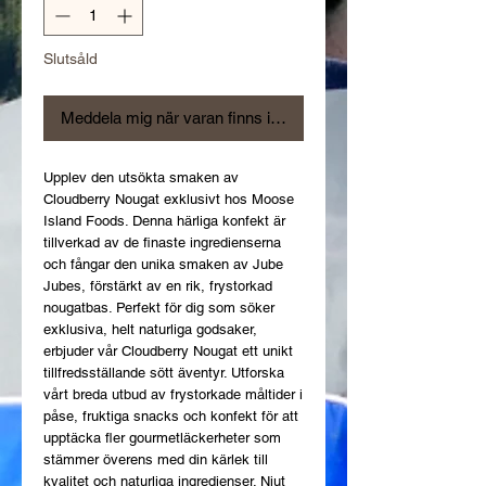
Slutsåld
Meddela mig när varan finns i lager
Upplev den utsökta smaken av
Cloudberry Nougat exklusivt hos Moose
Island Foods. Denna härliga konfekt är
tillverkad av de finaste ingredienserna
och fångar den unika smaken av Jube
Jubes, förstärkt av en rik, frystorkad
nougatbas. Perfekt för dig som söker
exklusiva, helt naturliga godsaker,
erbjuder vår Cloudberry Nougat ett unikt
tillfredsställande sött äventyr. Utforska
vårt breda utbud av frystorkade måltider i
påse, fruktiga snacks och konfekt för att
upptäcka fler gourmetläckerheter som
stämmer överens med din kärlek till
kvalitet och naturliga ingredienser. Njut