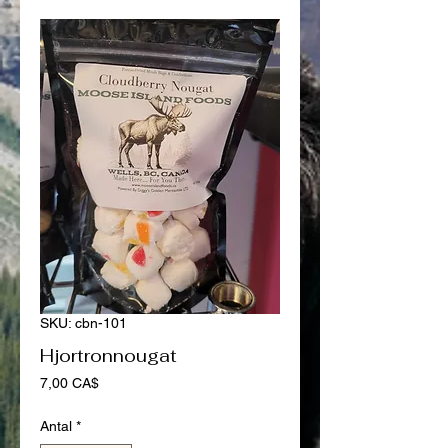
SKU: cbn-101
Hjortronnougat
Pris
7,00 CA$
Antal
*