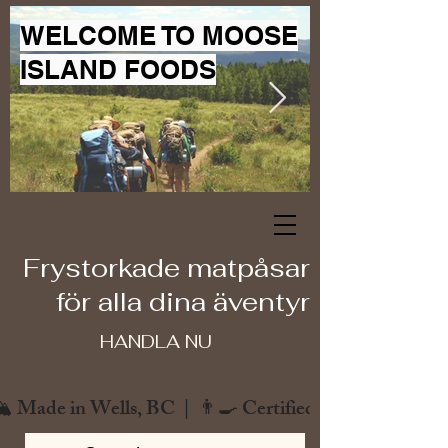
WELCOME TO MOOSE
ISLAND FOODS
Frystorkade matpåsar
för alla dina äventyr
HANDLA NU
️ Made in Wells, BC  |  👨‍🍳 Certified Chef  |  🌿 Zero