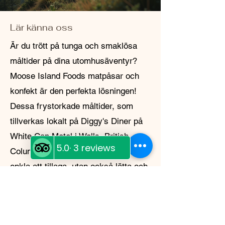
Lär känna oss
Är du trött på tunga och smaklösa
måltider på dina utomhusäventyr?
Moose Island Foods matpåsar och
konfekt är den perfekta lösningen!
Dessa frystorkade måltider, som
tillverkas lokalt på Diggy's Diner på
White Cap Motel i Wells, British
Columbia, är inte bara läckra och
enkla att tillaga, utan också lätta och
hållbara. Oavsett om du campar i
vildmarken eller förbereder dig för en
nödsituation, har Moose Island Foods