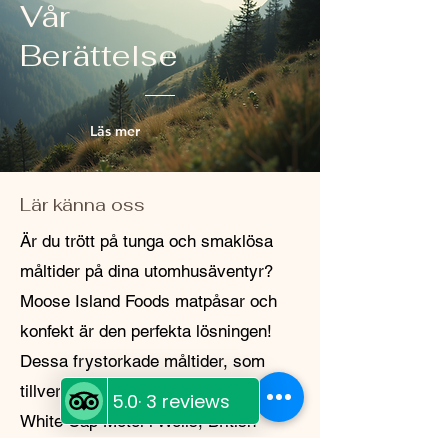
Vår
efter att göra varje transaktion problemfri.
Om du har frågor eller funderingar, tveka
Berättelse
inte att kontakta oss.
Läs mer
Lär känna oss
Är du trött på tunga och smaklösa
måltider på dina utomhusäventyr?
Moose Island Foods matpåsar och
konfekt är den perfekta lösningen!
Dessa frystorkade måltider, som
tillverkas lokalt på Diggy's Diner på
White Cap Motel i Wells, British