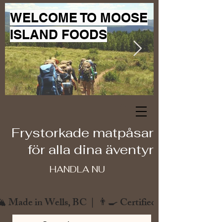
WELCOME TO MOOSE
ISLAND FOODS
Frystorkade matpåsar
för alla dina äventyr
HANDLA NU
️ Made in Wells, BC  |  👨‍🍳 Certified Chef  |  🌿 Zero