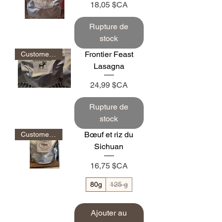
Prix
18,05 $CA
Rupture de
stock
Frontier Feast
Customer Favorite
Lasagna
Prix
24,99 $CA
Rupture de
stock
Bœuf et riz du
Customer Favorite
Sichuan
Prix
16,75 $CA
80g
125 g
Ajouter au