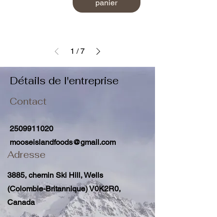
panier
1
/
7
Détails de l'entreprise
Contact
2509911020
mooseislandfoods@gmail.com
Adresse
3885, chemin Ski Hill, Wells
(Colombie-Britannique) V0K2R0,
Canada