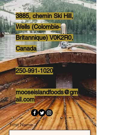
3885, chemin Ski Hill,
Wells (Colombie-
Britannique) V0K2R0,
Canada
250-991-1020
mooseislandfoods@gm
ail.com
First Name