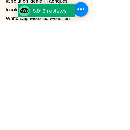
la solution idéale ! Fabriqués
localement au Diggy's Diner, au
White Cap Motel de Wells, en
Colombie-Britannique, ces repas
lyophilisés sont non seulement
délicieux et faciles à préparer, mais
aussi légers et durables. Que vous
campiez en pleine nature ou que
vous vous prépariez à une urgence,
Moose Island Foods a ce qu'il vous
faut.
My Story
My name is Shannon
McDonagh