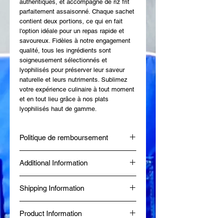
authentiques, et accompagné de riz frit 
parfaitement assaisonné. Chaque sachet 
contient deux portions, ce qui en fait 
l'option idéale pour un repas rapide et 
savoureux. Fidèles à notre engagement 
qualité, tous les ingrédients sont 
soigneusement sélectionnés et 
lyophilisés pour préserver leur saveur 
naturelle et leurs nutriments. Sublimez 
votre expérience culinaire à tout moment 
et en tout lieu grâce à nos plats 
lyophilisés haut de gamme.
Politique de remboursement
Chez Moose Island Foods, nous
Additional Information
souhaitons que vous soyez entièrement
satisfait de votre achat. Si, pour une
Made fresh at Diggy's Diner in Wells, BC
raison quelconque, vous n'êtes pas
Shipping Information
by a Certified Red Seal Chef. Produced
satisfait de votre commande, nous
in a Northern Health Inspected
sommes là pour vous aider avec une
Same-day delivery is available within 80
Commercial Kitchen. BBB Accredited
procédure de remboursement et
Product Information
km of Wells, BC, while online orders from
since January 2024. Food Safe,