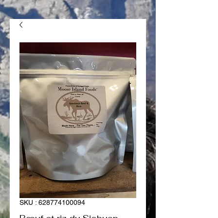
SKU : 628774100094