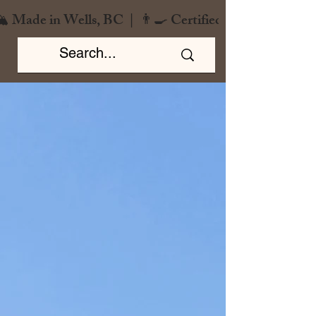
️ Made in Wells, BC  |  👨‍🍳 Certified Chef  |  🌿 Zero