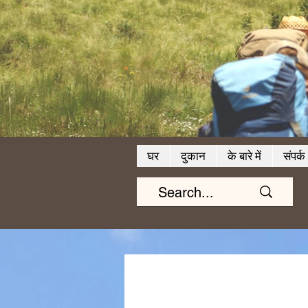
घर
दुकान
के बारे में
संपर्क