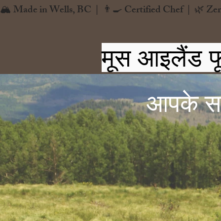
🏔️ Made in Wells, BC  |  👨‍🍳 Certified Chef  |  🌿 Zer
मूस आइलैंड फ
आपके सभी