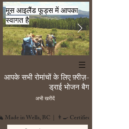
मूस आइलैंड फूड्स में आपका
स्वागत है
आपके सभी रोमांचों के लिए फ़्रीज़-
ड्राई भोजन बैग
अभी खरीदें
️ Made in Wells, BC  |  👨‍🍳 Certified Chef  |  🌿 Zero