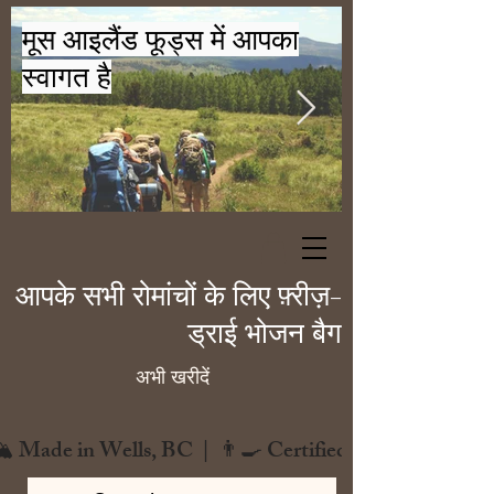
मूस आइलैंड फूड्स में आपका
स्वागत है
आपके सभी रोमांचों के लिए फ़्रीज़-
ड्राई भोजन बैग
अभी खरीदें
️ Made in Wells, BC  |  👨‍🍳 Certified Chef  |  🌿 Zero