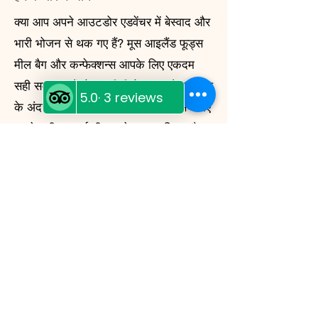
क्या आप अपने आउटडोर एडवेंचर में बेस्वाद और
भारी भोजन से थक गए हैं? मूस आइलैंड फूड्स
मील बैग और कन्फेक्शन्स आपके लिए एकदम
सही समाधान हैं! वेल्स, बीसी में व्हाइट कैप मोटल
के अंदर डिग्गी के डिनर में स्थानीय रूप से बनाए
गए ये फ्रीज-ड्राई मील न केवल स्वादिष्ट और
बनाने में आसान हैं, बल्कि हल्के और टिकाऊ भी
हैं। चाहे आप बैककंट्री में कैंपिंग कर रहे हों या
किसी आपात स्थिति के लिए तैयारी कर रहे हों,
मूस आइलैंड फूड्स आपके लिए सब कुछ लेकर
आया है।
My Story