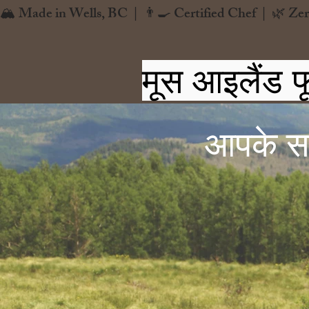
🏔️ Made in Wells, BC  |  👨‍🍳 Certified Chef  |  🌿 Zer
मूस आइलैंड फ
आपके सभी