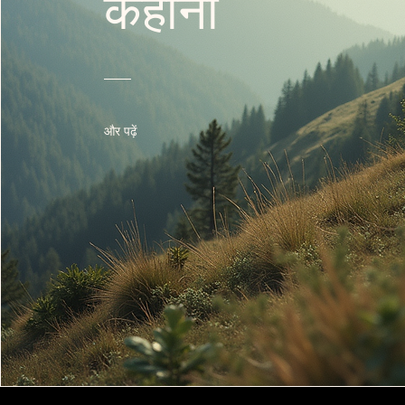
कहानी
और पढ़ें