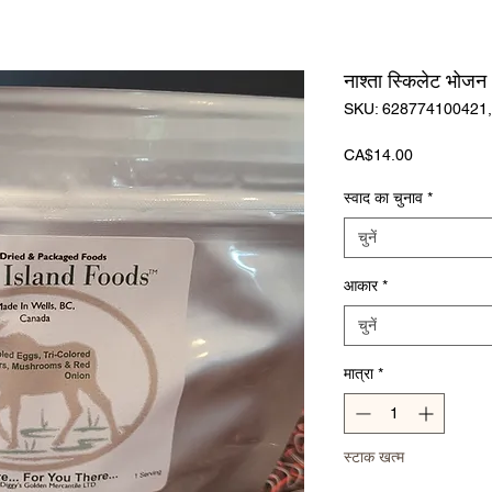
नाश्ता स्किलेट भोजन
SKU: 628774100421
मूल्य
CA$14.00
स्वाद का चुनाव
*
चुनें
आकार
*
चुनें
मात्रा
*
स्टाक खत्म