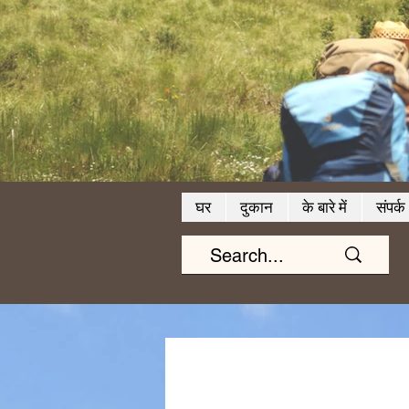
घर
दुकान
के बारे में
संपर्क