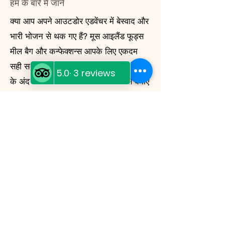
हम के बारे में जानें
क्या आप अपने आउटडोर एडवेंचर में बेस्वाद और
भारी भोजन से थक गए हैं? मूस आइलैंड फूड्स
मील बैग और कन्फेक्शन्स आपके लिए एकदम
सही समाधान हैं! वेल्स, बीसी में व्हाइट कैप मोटल
के अंदर डिग्गी के डिनर में स्थानीय रूप से बनाए
गए ये फ्रीज-ड्राई मील न केवल स्वादिष्ट और
बनाने में आसान हैं, बल्कि हल्के और टिकाऊ भी
हैं। चाहे आप बैककंट्री में कैंपिंग कर रहे हों या
किसी आपात स्थिति के लिए तैयारी कर रहे हों,
मूस आइलैंड फूड्स आपके लिए सब कुछ लेकर
आया है।
My Story