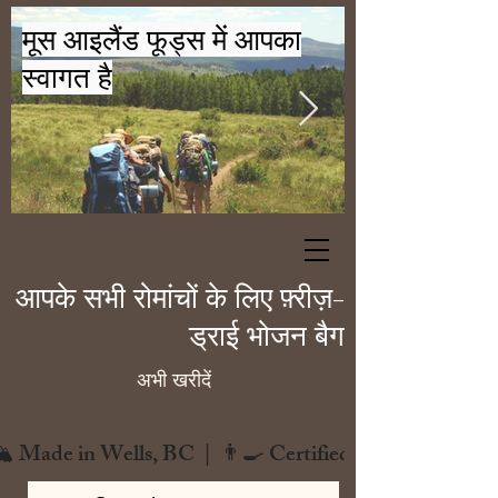
मूस आइलैंड फूड्स में आपका
स्वागत है
आपके सभी रोमांचों के लिए फ़्रीज़-
ड्राई भोजन बैग
अभी खरीदें
️ Made in Wells, BC  |  👨‍🍳 Certified Chef  |  🌿 Zero