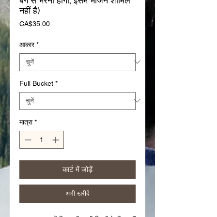
बैग से भरना होगा, इसमें भोजन शामिल
नहीं है)
मूल्य
CA$35.00
आकार
*
Full Bucket
*
मात्रा
*
कार्ट में जोड़ें
अभी खरीदें