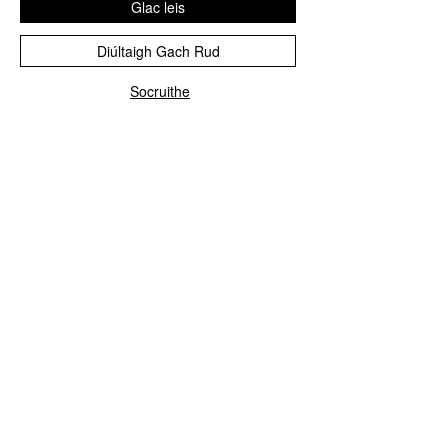
Glac leis
lasmuigh? Is iad málaí béile agus
milseáin Moose Island Foods an
Diúltaigh Gach Rud
réiteach foirfe! Déanta go háitiúil ag
Socruithe
Diggy's Diner laistigh den White Cap
Motel i Wells, BC, ní hamháin go
bhfuil na béilí reoite-thriomaithe seo
blasta agus éasca le déanamh, ach
tá siad éadrom agus inbhuanaithe
freisin. Cibé an bhfuil tú ag campáil
sa chúlchiste nó ag ullmhú le
haghaidh éigeandála, tá réiteach ag
Moose Island Foods duit.
My Story