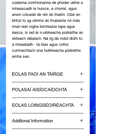
codanna comhionanna de phúdar uibhe a 
mheascadh le huisce, a chorraí, agus 
ansin cócaráil de réir do thaitin. Cibé an 
bhfuil tú ag ullmhú do thubaiste nó más 
mian leat rogha bricfeasta tapa agus 
éasca, is iad ár n-uibheacha púdraithe an 
réiteach idéalach. Ná lig dá méid dlúth tú 
a mhealladh - tá blas agus cothú 
cumhachtach sna huibheacha púdraithe 
amha seo.
EOLAS FAOI AN TÁIRGE
Bain an t-ionsúire ocsaigine, cuir
POLASAÍ AISÍOCAÍOCHTA
uibheacha reoite-thriomaithe i gcion
comhionann le huisce nó bainne,
Ag Moose Island Foods, ba mhaith linn
corraigh, fan 5 nóiméad, corraigh chun an
EOLAS LOINGSEOIREACHTA
go mbeadh tú sásta go hiomlán le do
t-ábhar a athdhéanamh, cócaráil go maith
cheannachán. Mura bhfuil tú sásta le
& bain taitneamh astu mar uibheacha
Is polasaí loingseoireachta mé. Is áit
d’ordú ar chúis ar bith, táimid anseo chun
scrofa nó i stíl omelette.
Additonal Information
iontach mé chun tuilleadh eolais a chur
cabhrú leat le próiseas aisíocaíochta
leis faoi do mhodhanna loingseoireachta,
agus malartaithe atá simplí agus cairdiúil
Made fresh at Diggy's Diner in Wells, BC
pacáistiú agus costas. Is bealach iontach