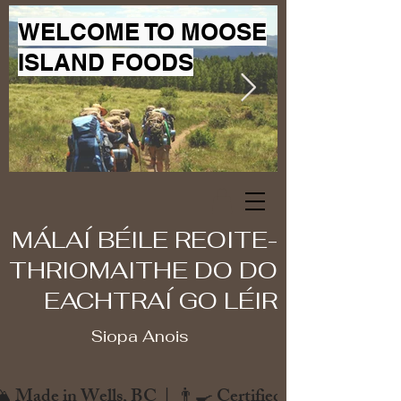
WELCOME TO MOOSE
ISLAND FOODS
MÁLAÍ BÉILE REOITE-
THRIOMAITHE DO DO
EACHTRAÍ GO LÉIR
Siopa Anois
️ Made in Wells, BC  |  👨‍🍳 Certified Chef  |  🌿 Zero