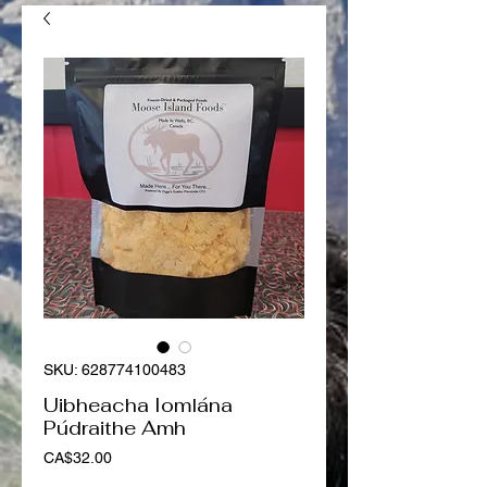
SKU: 628774100483
Uibheacha Iomlána
Púdraithe Amh
Price
CA$32.00