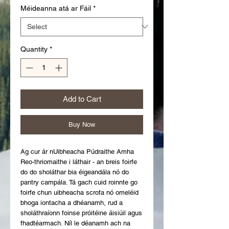
Méideanna atá ar Fáil
*
Quantity
*
Add to Cart
Buy Now
Ag cur ár nUibheacha Púdraithe Amha 
Reo-thriomaithe i láthair - an breis foirfe 
do do sholáthar bia éigeandála nó do 
pantry campála. Tá gach cuid roinnte go 
foirfe chun uibheacha scrofa nó omeléid 
bhoga iontacha a dhéanamh, rud a 
sholáthraíonn foinse próitéine áisiúil agus 
fhadtéarmach. Níl le déanamh ach na 