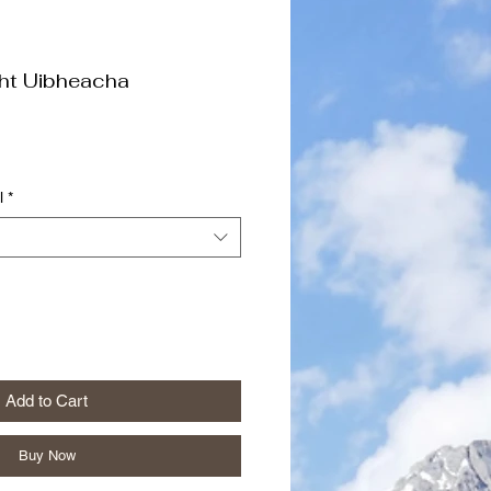
ht Uibheacha
l
*
Add to Cart
Buy Now