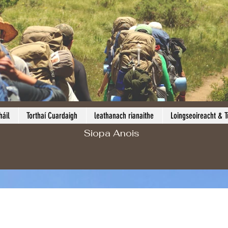
áil
Torthaí Cuardaigh
leathanach rianaithe
Loingseoireacht & T
Siopa Anois