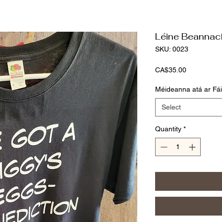
Léine Beannac
SKU: 0023
Price
CA$35.00
Méideanna atá ar Fái
Select
Quantity
*