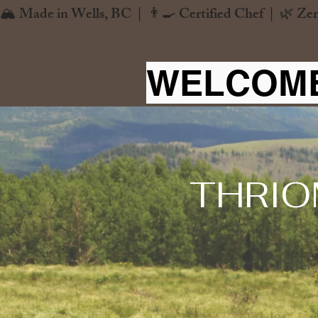
🏔️ Made in Wells, BC  |  👨‍🍳 Certified Chef  |  🌿 Zer
WELCOME
THRIO