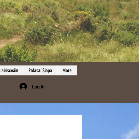
uairisceáin
Polasaí Siopa
More
Log In