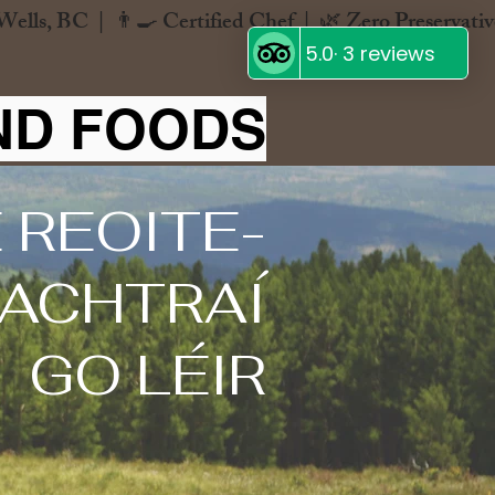
ND FOODS
 REOITE-
EACHTRAÍ
GO LÉIR