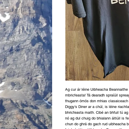
Ag cur ár léine Uibheacha Beannaithe i l
mbricfeasta! Tá dearadh spraíúil sprea
thugann ómós don mhias clasaiceach br
Diggy's Diner ar a chúl, is léine riacht
bhricfeasta maith. Cibé an bhfuil tú ag
nó ag dul chuig do bhialann áitiúil is fe
chun do ghrá do gach rud uibheacha bene