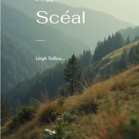
Scéal
Léigh Tuilleadh