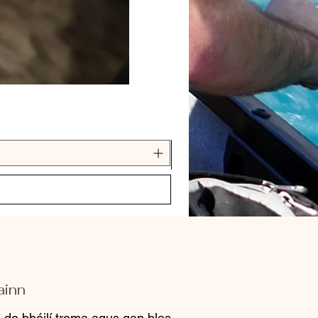
ainn
h de bhéilí troma agus gan blas