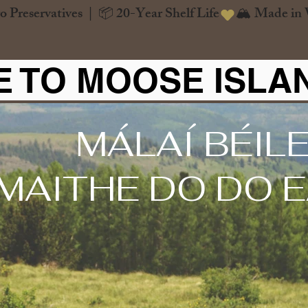
o Preservatives  |  📦 20-Year Shelf Life
 TO MOOSE ISLA
MÁLAÍ BÉILE
MAITHE DO DO 