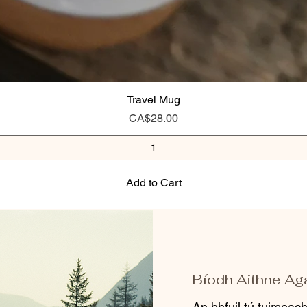
Travel Mug
Price
CA$28.00
Add to Cart
Bíodh Aithne Ag
An bhfuil tú tuirseac