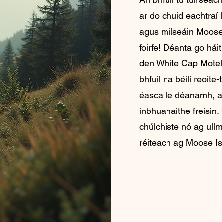
ar do chuid eachtraí 
agus milseáin Moose
foirfe! Déanta go háit
den White Cap Motel 
bhfuil na béilí reoit
éasca le déanamh, a
inbhuanaithe freisin.
chúlchiste nó ag ull
réiteach ag Moose Is