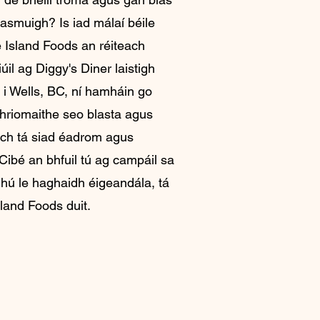
lasmuigh? Is iad málaí béile
 Island Foods an réiteach
iúil ag Diggy's Diner laistigh
i Wells, BC, ní hamháin go
e-thriomaithe seo blasta agus
ch tá siad éadrom agus
 Cibé an bhfuil tú ag campáil sa
mhú le haghaidh éigeandála, tá
land Foods duit.