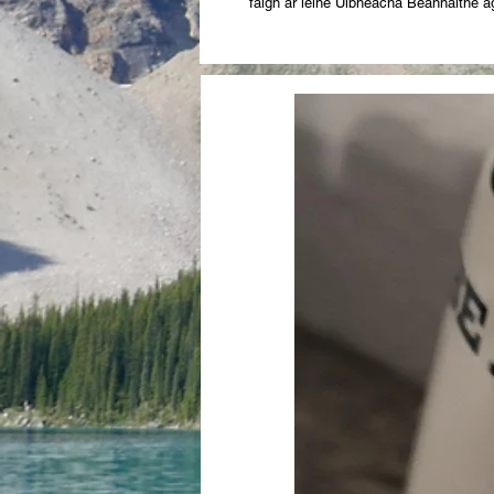
faigh ár léine Uibheacha Beannaithe a