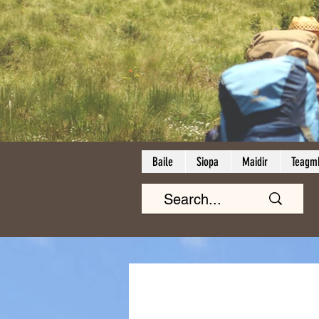
Baile
Siopa
Maidir
Teagmh