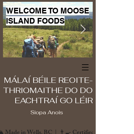
WELCOME TO MOOSE
ISLAND FOODS
MÁLAÍ BÉILE REOITE-
THRIOMAITHE DO DO
EACHTRAÍ GO LÉIR
Siopa Anois
️ Made in Wells, BC  |  👨‍🍳 Certified Chef  |  🌿 Zero