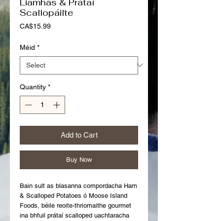
Liamhás & Prátaí
Scallopáilte
Price
CA$15.99
Méid
*
Quantity
*
Add to Cart
Buy Now
Bain sult as blasanna compordacha Ham 
& Scalloped Potatoes ó Moose Island 
Foods, béile reoite-thriomaithe gourmet 
ina bhfuil prátaí scalloped uachtaracha 