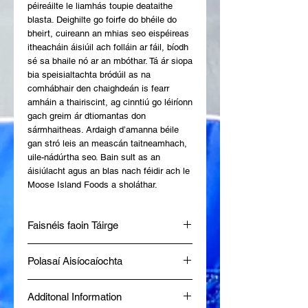
péireáilte le liamhás toupie deataithe 
blasta. Deighilte go foirfe do bhéile do 
bheirt, cuireann an mhias seo eispéireas 
itheacháin áisiúil ach folláin ar fáil, bíodh 
sé sa bhaile nó ar an mbóthar. Tá ár siopa 
bia speisialtachta bródúil as na 
comhábhair den chaighdeán is fearr 
amháin a thairiscint, ag cinntiú go léiríonn 
gach greim ár dtiomantas don 
sármhaitheas. Ardaigh d’amanna béile 
gan stró leis an meascán taitneamhach, 
uile-nádúrtha seo. Bain sult as an 
áisiúlacht agus an blas nach féidir ach le 
Moose Island Foods a sholáthar.
Faisnéis faoin Táirge
• Slisní Prátaí agus Anlann Luibheanna
Polasaí Aisíocaíochta
Bána Blasta • Sóidiam Laghdaithe:
200mg in aghaidh an riar • Saor ó
Ag Moose Island Foods, ba mhaith linn
Ghlútan • Gan Dathanna ná Blasanna
Additonal Information
go mbeadh tú sásta go hiomlán le do
Saorga