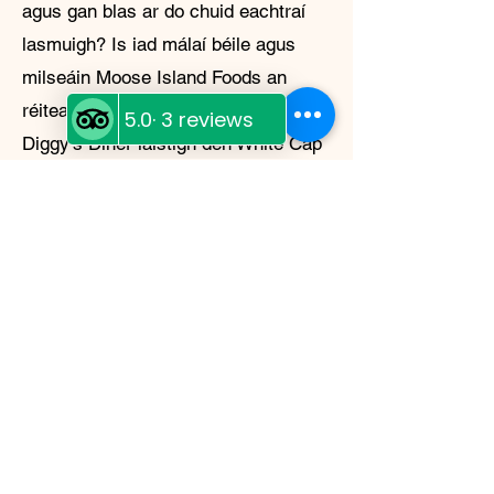
agus gan blas ar do chuid eachtraí
lasmuigh? Is iad málaí béile agus
milseáin Moose Island Foods an
réiteach foirfe! Déanta go háitiúil ag
Diggy's Diner laistigh den White Cap
Motel i Wells, BC, ní hamháin go
bhfuil na béilí reoite-thriomaithe seo
blasta agus éasca le déanamh, ach
tá siad éadrom agus inbhuanaithe
freisin. Cibé an bhfuil tú ag campáil
sa chúlchiste nó ag ullmhú le
haghaidh éigeandála, tá réiteach ag
Moose Island Foods duit.
My Story