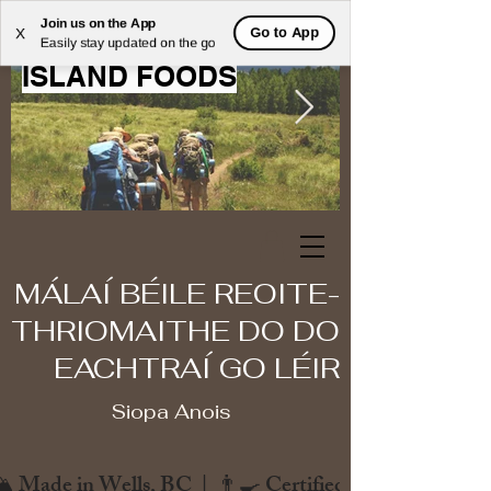
Join us on the App
WELCOME TO MOOSE
Go to App
X
Easily stay updated on the go
ISLAND FOODS
MÁLAÍ BÉILE REOITE-
THRIOMAITHE DO DO
EACHTRAÍ GO LÉIR
Siopa Anois
️ Made in Wells, BC  |  👨‍🍳 Certified Chef  |  🌿 Zero