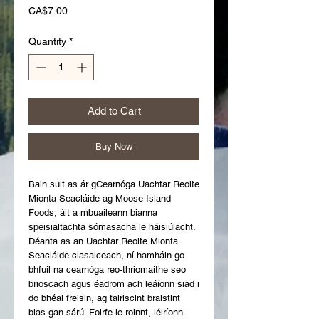
Price
CA$7.00
Quantity
*
Add to Cart
Buy Now
Bain sult as ár gCearnóga Uachtar Reoite
Mionta Seacláide ag Moose Island
Foods, áit a mbuaileann bianna
speisialtachta sómasacha le háisiúlacht.
Déanta as an Uachtar Reoite Mionta
Seacláide clasaiceach, ní hamháin go
bhfuil na cearnóga reo-thriomaithe seo
brioscach agus éadrom ach leáíonn siad i
do bhéal freisin, ag tairiscint braistint
blas gan sárú. Foirfe le roinnt, léiríonn