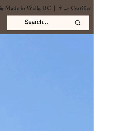
️ Made in Wells, BC  |  👨‍🍳 Certified Chef  |  🌿 Zero