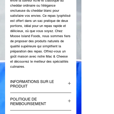
entre la saveur riche et classique du 
cheddar ordinaire ou l'élégance 
onctueuse du cheddar blanc pour 
satisfaire vos envies. Ce repas lyophilisé 
est offert dans un sac pratique de deux 
portions, idéal pour un repas rapide et 
délicieux, où que vous soyez. Chez 
Moose Island Foods, nous sommes fiers 
de proposer des produits naturels de 
qualité supérieure qui simplifient la 
préparation des repas. Offrez-vous un 
goût maison avec notre Mac & Cheese 
et découvrez le meilleur des spécialités 
culinaires.
INFORMATIONS SUR LE
PRODUIT
2 sachets repas, retirez l'absorbeur
POLITIQUE DE
d'oxygène puis ajoutez simplement 1
REMBOURSEMENT
tasse d'eau bouillante, fermez le sac,
laissez reposer et absorbe l'eau,
Chez Moose Island Foods, nous