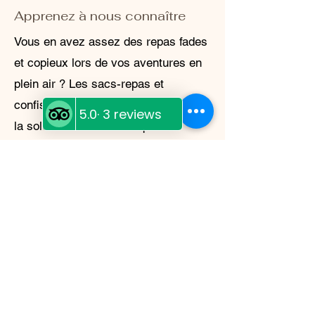
Apprenez à nous connaître
Vous en avez assez des repas fades
et copieux lors de vos aventures en
plein air ? Les sacs-repas et
confiseries Moose Island Foods sont
la solution idéale ! Fabriqués
localement au Diggy's Diner, au
White Cap Motel de Wells, en
Colombie-Britannique, ces repas
lyophilisés sont non seulement
délicieux et faciles à préparer, mais
aussi légers et durables. Que vous
campiez en pleine nature ou que
vous vous prépariez à une urgence,