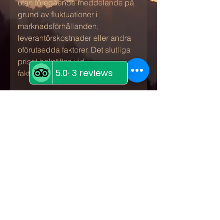
utan föregående meddelande på
grund av fluktuationer i
marknadsförhållanden,
leverantörskostnader eller andra
oförutsedda faktorer. Det slutliga
priset bekräftas vid
faktureringstillfället.
Villkor
Priserna kan komma att
ändras utan föregående
meddelande på grund av
fluktuationer i