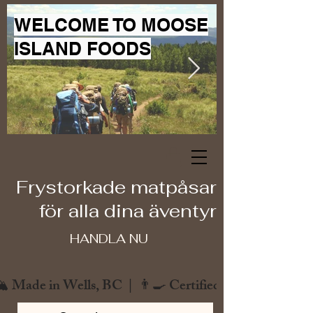
WELCOME TO MOOSE
ISLAND FOODS
Frystorkade matpåsar
för alla dina äventyr
HANDLA NU
️ Made in Wells, BC  |  👨‍🍳 Certified Chef  |  🌿 Zero