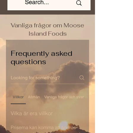
Vanliga frågor om Moose
Island Foods
Frequently asked
questions
Villkor
Allmän
Vanliga frågor och svar om inställningar
Vilka är era villkor
Priserna kan komma att ändras