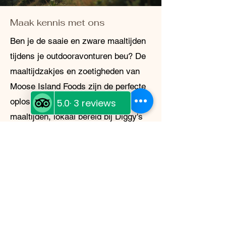
Maak kennis met ons
Ben je de saaie en zware maaltijden
tijdens je outdooravonturen beu? De
maaltijdzakjes en zoetigheden van
Moose Island Foods zijn de perfecte
oplossing! Deze gevriesdroogde
maaltijden, lokaal bereid bij Diggy's
Diner in het White Cap Motel in
Wells, British Columbia, zijn niet
alleen heerlijk en makkelijk te
bereiden, maar ook licht en
duurzaam. Of je nu kampeert in de
wildernis of je voorbereidt op een
noodgeval, Moose Island Foods heeft