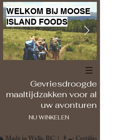
WELKOM BIJ MOOSE
ISLAND FOODS
Gevriesdroogde
maaltijdzakken voor al
uw avonturen
NU WINKELEN
️ Made in Wells, BC  |  👨‍🍳 Certified Chef  |  🌿 Zero