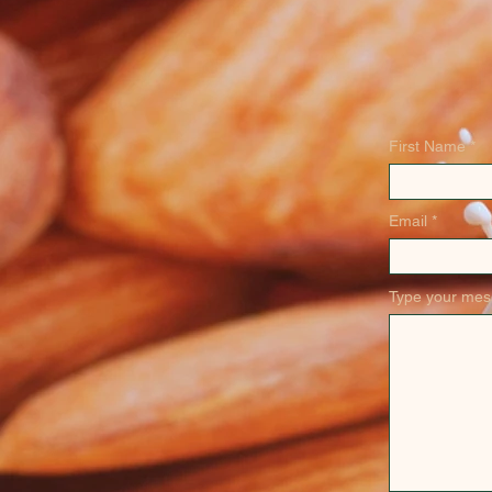
First Name
Email
Type your mes