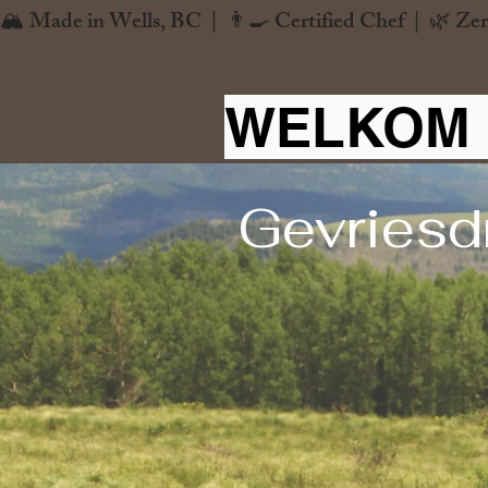
🏔️ Made in Wells, BC  |  👨‍🍳 Certified Chef  |  🌿 Zer
WELKOM 
Gevriesd