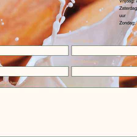
Vrijdag: 
Zaterdag
uur
Zondag: 
Last Name
Your Message
sage here...