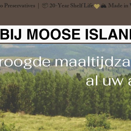
o Preservatives  |  📦 20-Year Shelf Life
BIJ MOOSE ISLA
roogde maaltijdza
al uw