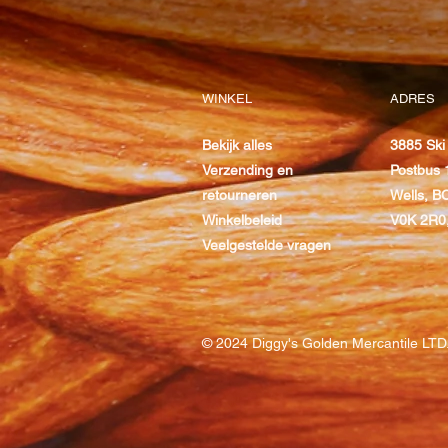
WINKEL
ADRES
Bekijk alles
3885 Ski 
Verzending en
Postbus 
retourneren
Wells, B
Winkelbeleid
V0K 2R0
Veelgestelde vragen
© 2024 Diggy's Golden Mercantile LTD