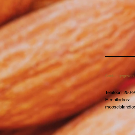
Contactgegeven
Telefoon: 250-
E-mailadres:
mooseislandf