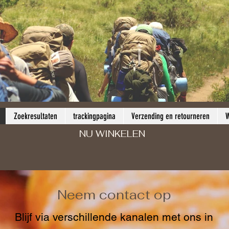
Zoekresultaten
trackingpagina
Verzending en retourneren
W
NU WINKELEN
Neem contact op
Blijf via verschillende kanalen met ons in