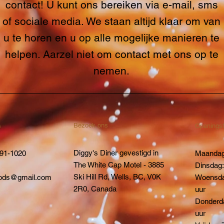
contact! U kunt ons bereiken via e-mail, sms
of sociale media. We staan altijd klaar om van
u te horen en u op alle mogelijke manieren te
helpen. Aarzel niet om contact met ons op te
nemen.
Bezoek ons
s
Openingst
Diggy's Diner gevestigd in
991-1020
Maandag
The White Cap Motel - 3885
Dinsdag:
Ski Hill Rd, Wells, BC, V0K
oods@gmail.com
Woensdag
2R0, Canada
uur
Donderda
uur