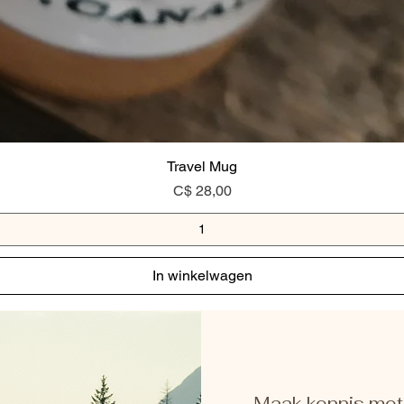
Travel Mug
Prijs
C$ 28,00
In winkelwagen
Maak kennis met