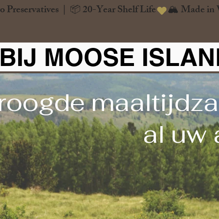
o Preservatives  |  📦 20-Year Shelf Life
BIJ MOOSE ISLA
roogde maaltijdza
al uw