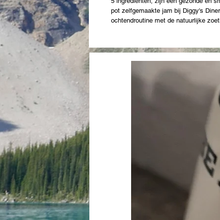
5 ingrediënten, zijn een gezonde en sm
pot zelfgemaakte jam bij Diggy's Diner 
ochtendroutine met de natuurlijke zoe