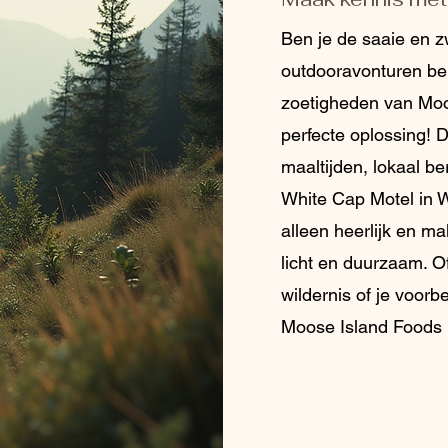
Ben je de saaie en zw
outdooravonturen be
zoetigheden van Moo
perfecte oplossing! 
maaltijden, lokaal ber
White Cap Motel in We
alleen heerlijk en ma
licht en duurzaam. O
wildernis of je voorb
Moose Island Foods h