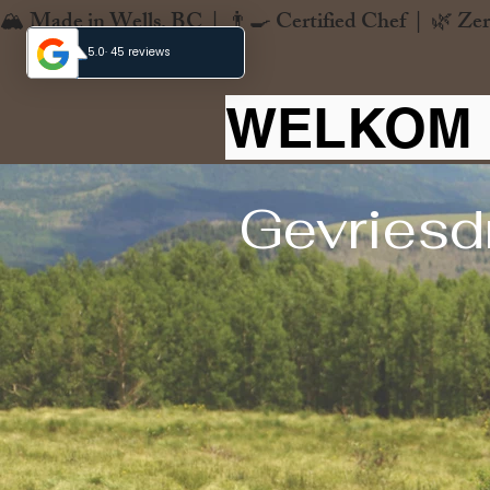
🏔️ Made in Wells, BC  |  👨‍🍳 Certified Chef  |  🌿 Zer
WELKOM 
Gevriesd