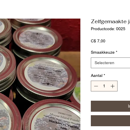
Zelfgemaakte 
Productcode: 0025
Prijs
C$ 7,00
Smaakkeuze
*
Selecteren
Aantal
*
I