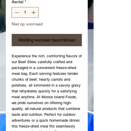
Aantal
*
Niet op voorraad
Melding wanneer beschikbaar
Experience the rich, comforting flavors of 
our Beef Stew, carefully crafted and 
packaged in a convenient freeze-dried 
meal bag. Each serving features tender 
chunks of beef, hearty carrots and 
potatoes, all simmered in a savory gravy 
that rehydrates quickly for a satisfying 
meal anytime. At Moose Island Foods, 
we pride ourselves on offering high-
quality, all-natural products that combine 
taste and nutrition. Perfect for outdoor 
adventures or a quick homemade dinner, 
this freeze-dried meal fits seamlessly 