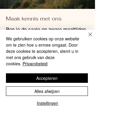
Maak kennis met ons
Ben je de saaie en zware maaltijden
tijdens je outdooravonturen beu? De
We gebruiken cookies op onze website
om te zien hoe u ermee omgaat. Door
maaltijdzakjes en zoetigheden van
deze cookies te accepteren, stemt u in
Moose Island Foods zijn de perfecte
met ons gebruik van deze
cookies.
Privacybeleid
oplossing! Deze gevriesdroogde
maaltijden, lokaal bereid bij Diggy's
Accepteren
Diner in het White Cap Motel in
Alles afwijzen
Wells, British Columbia, zijn niet
alleen heerlijk en makkelijk te
Instellingen
bereiden, maar ook licht en
duurzaam. Of je nu kampeert in de
wildernis of je voorbereidt op een