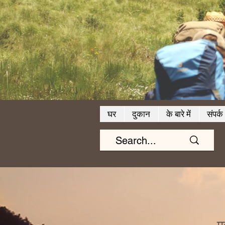
घर
दुकान
के बारे में
संपर्क