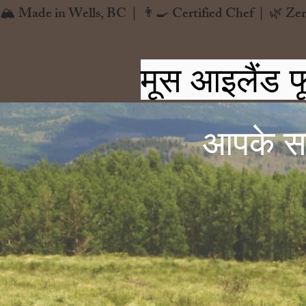
🏔️ Made in Wells, BC  |  👨‍🍳 Certified Chef  |  🌿 Zer
मूस आइलैंड फ
आपके सभी