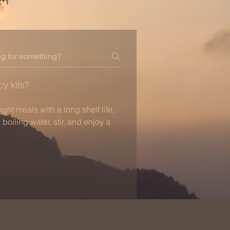
्न
y kits?
ght meals with a long shelf life,
iling water, stir, and enjoy a