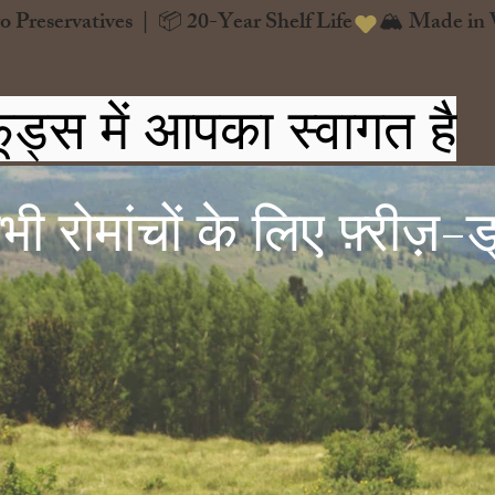
o Preservatives  |  📦 20-Year Shelf Life
ूड्स में आपका स्वागत है
 रोमांचों के लिए फ़्रीज़-